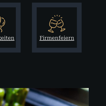
keiten
Firmenfeiern