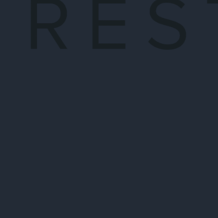
Unsere Küche kreiert stets neue, aufregende Geric
und der Region auf den Teller bringen. Genießen S
Geschmackserlebnisse in einer idyllischen ländli
treffen Natur und Genuss aufeinander.
UNSER RESTAURANT