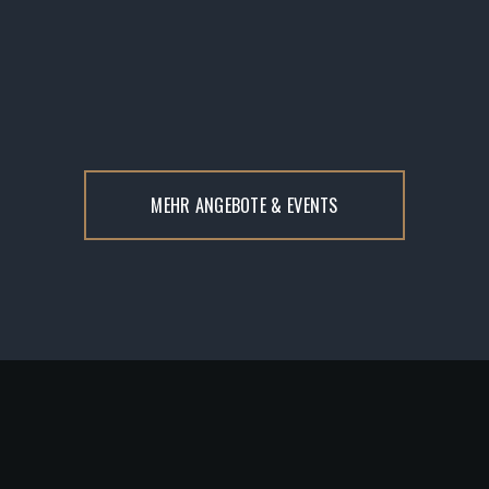
Sind wieder da: Burger
frisch
Erleben Sie ab dem
1. Januar 
,
mit feinen Zutaten,
unsere
neue Speisekarte
– gut
chten Soßen, Dips und
saftiges Hähnchen und kräftig
en Pommes.
Aromen.
Einfach lecker!
MEHR ANGEBOTE & EVENTS