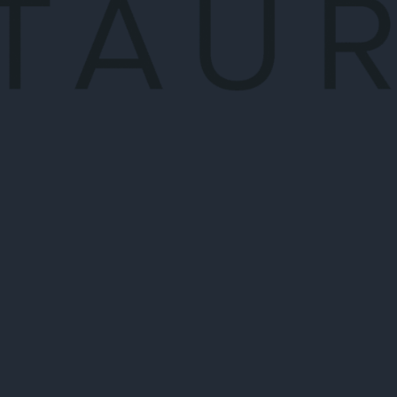
hte, die das Beste der Saison
ie einzigartige
chen Atmosphäre – bei uns